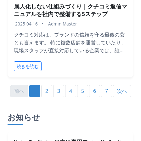
属人化しない仕組みづくり｜クチコミ返信マ
ニュアルを社内で整備する5ステップ
2025-04-16
•
Admin Master
クチコミ対応は、ブランドの信頼を守る最後の砦
とも言えます。 特に複数店舗を運営していたり、
現場スタッフが直接対応している企業では、誰が
どう返信するかで印象が大きく変わってしまうと
いう課題を抱えがちです。 その場しのぎの対応で
続きを読む
はなく、**会社全体で「一貫性ある対応」**を実
現するには、クチコミ返信のマニュアル整備が不
可欠です。 この記事では、社内で共有できるクチ
前へ
1
2
3
4
5
6
7
次へ
コミ返信のガイドライン・マニュアルを作るため
の具体的なステップをご紹介します。
お知らせ