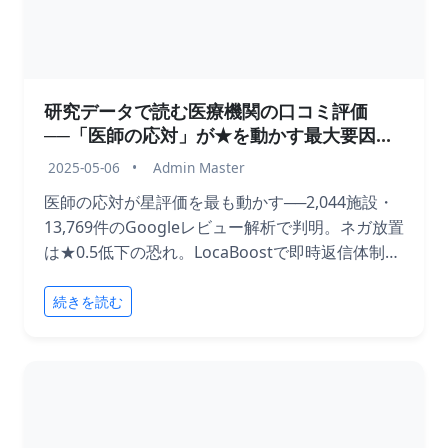
研究データで読む医療機関の口コミ評価
──「医師の応対」が★を動かす最大要因だ
った
2025-05-06
•
Admin Master
医師の応対が星評価を最も動かす──2,044施設・
13,769件のGoogleレビュー解析で判明。ネガ放置
は★0.5低下の恐れ。LocaBoostで即時返信体制を
構築し、評価下落を防ぐ方法を解説。
続きを読む